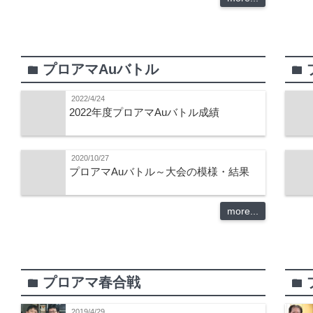
プロアマAuバトル
folder
folder
2022/4/24
2022年度プロアマAuバトル成績
2020/10/27
プロアマAuバトル～大会の模様・結果
more...
プロアマ春合戦
folder
folder
2019/4/29