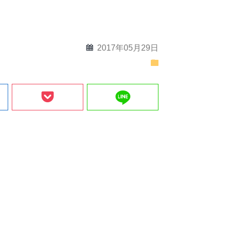
calendar
2017年05月29日
folder
line