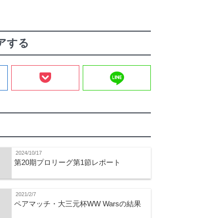
アする
line
2024/10/17
第20期プロリーグ第1節レポート
2021/2/7
ペアマッチ・大三元杯WW Warsの結果