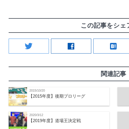
この記事をシェ
twitter
facebook
hatenabookmark
関連記事
2015/10/20
【2015年度】後期プロリーグ
2020/3/12
【2019年度】道場王決定戦