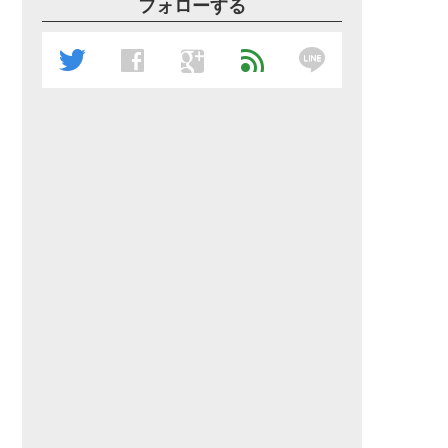
フォローする
line
twitter
facebook
google
feed