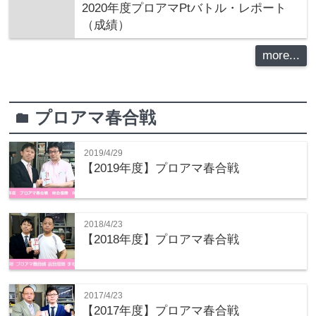
2020年度プロアマPtバトル・レポート
（成績）
more...
プロアマ春合戦
folder
2019/4/29
【2019年度】プロアマ春合戦
2018/4/23
【2018年度】プロアマ春合戦
2017/4/23
【2017年度】プロアマ春合戦