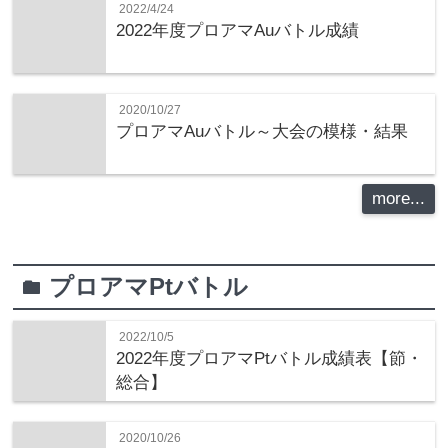
2022/4/24
2022年度プロアマAuバトル成績
2020/10/27
プロアマAuバトル～大会の模様・結果
more...
プロアマPtバトル
folder
2022/10/5
2022年度プロアマPtバトル成績表【節・
総合】
2020/10/26