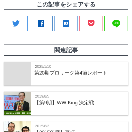
この記事をシェアする
line
twitter
facebook
hatenabookmark
関連記事
2025/1/10
第20期プロリーグ第4節レポート
2019/8/5
【第9期】WW King 決定戦
2015/8/2