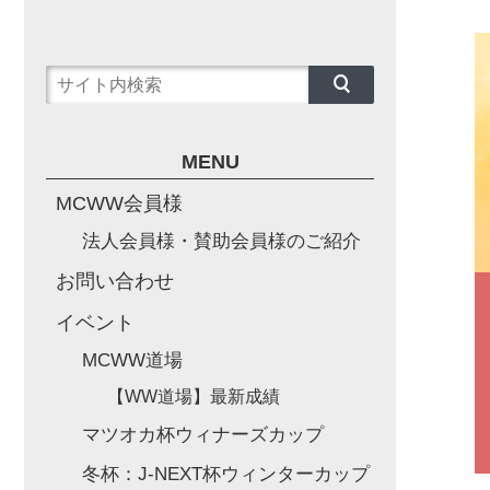
MENU
MCWW会員様
法人会員様・賛助会員様のご紹介
お問い合わせ
イベント
MCWW道場
【WW道場】最新成績
マツオカ杯ウィナーズカップ
冬杯：J-NEXT杯ウィンターカップ