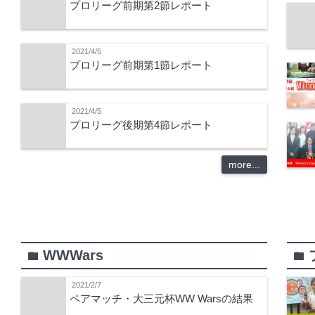
プロリーグ前期第2節レポート
2021/4/5
プロリーグ前期第1節レポート
2021/4/5
プロリーグ後期第4節レポート
more...
WWWars
folder
folder
2021/2/7
ペアマッチ・大三元杯WW Warsの結果