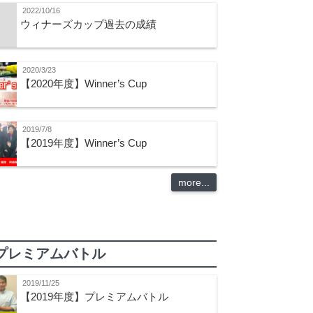
2022/10/16
ウィナーズカップ過去の成績
2020/3/23
【2020年度】Winner’s Cup
2019/7/8
【2019年度】Winner’s Cup
more...
プレミアムバトル
2019/11/25
【2019年度】プレミアムバトル