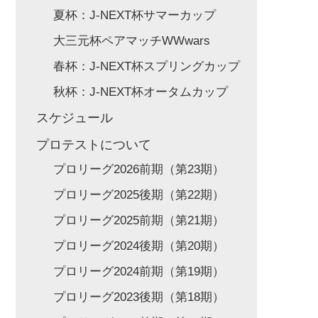
夏杯：J-NEXT杯サマーカップ
大三元杯ペアマッチWWwars
春杯：J-NEXT杯スプリングカップ
秋杯：J-NEXT杯オータムカップ
スケジュール
プロテストについて
プロリーグ2026前期（第23期）
プロリーグ2025後期（第22期）
プロリーグ2025前期（第21期）
プロリーグ2024後期（第20期）
プロリーグ2024前期（第19期）
プロリーグ2023後期（第18期）