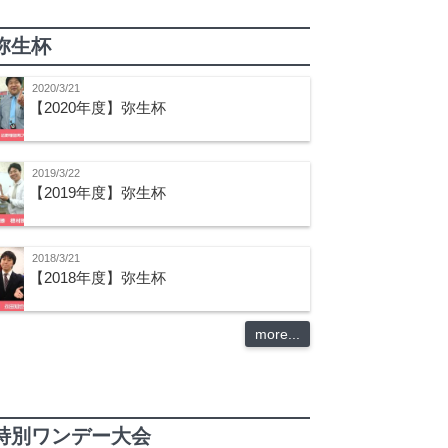
弥生杯
2020/3/21
【2020年度】弥生杯
2019/3/22
【2019年度】弥生杯
2018/3/21
【2018年度】弥生杯
more...
特別ワンデー大会