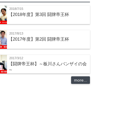
2018/7/15
【2018年度】第3回 闘牌帝王杯
2017/8/13
【2017年度】第2回 闘牌帝王杯
2017/3/12
【闘牌帝王杯】～板川さんバンザイの会
～
more...