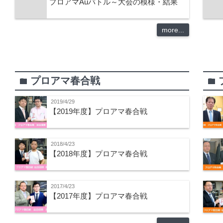
プロアマAuバトル～大会の模様・結果
more...
プロアマ春合戦
folder
folder
2019/4/29
【2019年度】プロアマ春合戦
2018/4/23
【2018年度】プロアマ春合戦
2017/4/23
【2017年度】プロアマ春合戦