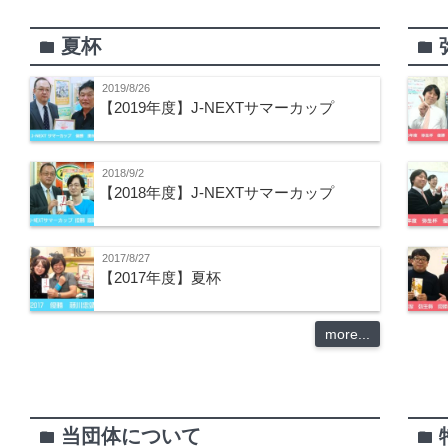
夏杯
folder
folder
2019/8/26
【2019年度】J-NEXTサマーカップ
2018/9/2
【2018年度】J-NEXTサマーカップ
2017/8/27
【2017年度】夏杯
more...
当団体について
folder
folder