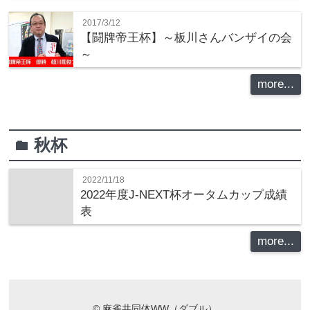
2017/3/12
【闘牌帝王杯】～板川さんバンザイの会
～
more...
秋杯
folder
2022/11/18
2022年度J-NEXT杯オータムカップ成績
表
more...
©
麻雀共同体WW（ダブル）