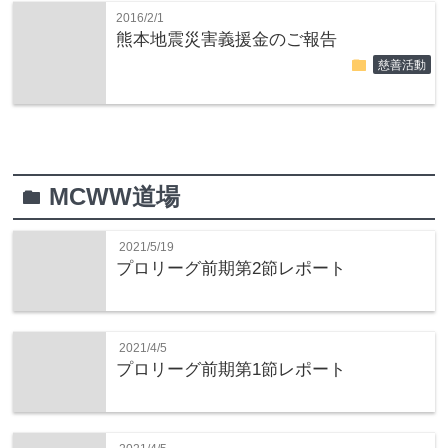
2016/2/1
熊本地震災害義援金のご報告
folder
慈善活動
MCWW道場
folder
2021/5/19
プロリーグ前期第2節レポート
2021/4/5
プロリーグ前期第1節レポート