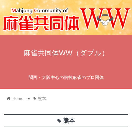
麻雀共同体WW（ダブル）
関西・大阪中心の競技麻雀のプロ団体
home
tag
Home
»
熊本
熊本
tag