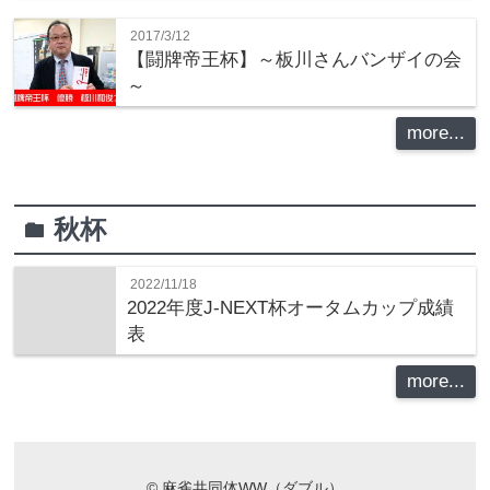
2017/3/12
【闘牌帝王杯】～板川さんバンザイの会
～
more...
秋杯
folder
2022/11/18
2022年度J-NEXT杯オータムカップ成績
表
more...
©
麻雀共同体WW（ダブル）