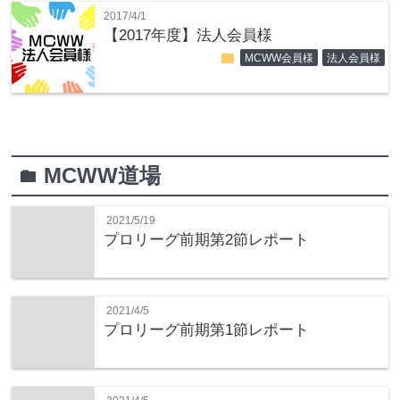
2017/4/1
【2017年度】法人会員様
folder
MCWW会員様
法人会員様
MCWW道場
folder
2021/5/19
プロリーグ前期第2節レポート
2021/4/5
プロリーグ前期第1節レポート