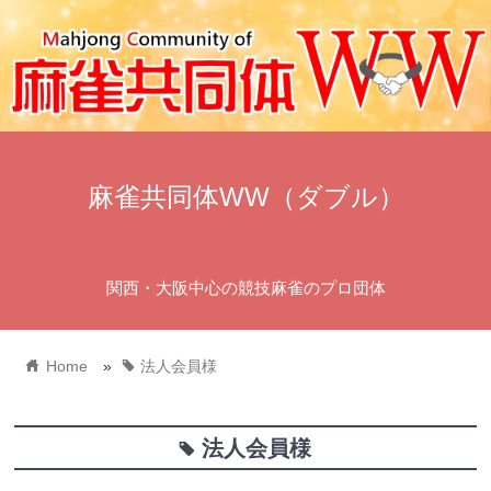
麻雀共同体WW（ダブル）
関西・大阪中心の競技麻雀のプロ団体
home
tag
Home
»
法人会員様
法人会員様
tag