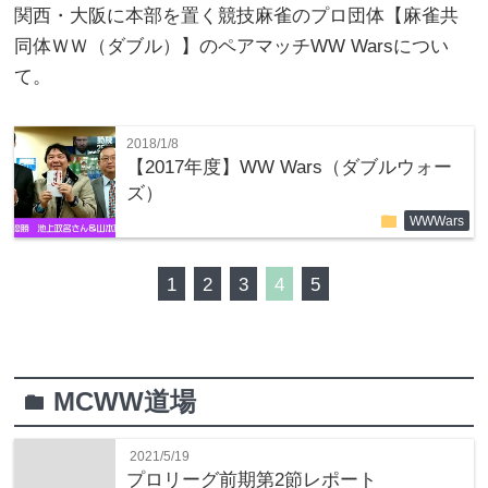
関西・大阪に本部を置く競技麻雀のプロ団体【麻雀共
同体ＷＷ（ダブル）】のペアマッチWW Warsについ
て。
2018/1/8
【2017年度】WW Wars（ダブルウォー
ズ）
folder
WWWars
1
2
3
4
5
MCWW道場
folder
2021/5/19
プロリーグ前期第2節レポート