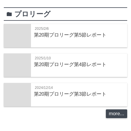
プロリーグ
folder
2025/2/6
第20期プロリーグ第5節レポート
2025/1/10
第20期プロリーグ第4節レポート
2024/12/14
第20期プロリーグ第3節レポート
more...