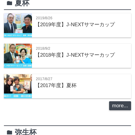
夏杯
folder
2019/8/26
【2019年度】J-NEXTサマーカップ
2018/9/2
【2018年度】J-NEXTサマーカップ
2017/8/27
【2017年度】夏杯
more...
弥生杯
folder