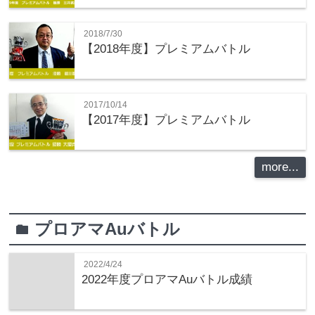
2018/7/30
【2018年度】プレミアムバトル
2017/10/14
【2017年度】プレミアムバトル
more...
プロアマAuバトル
folder
2022/4/24
2022年度プロアマAuバトル成績