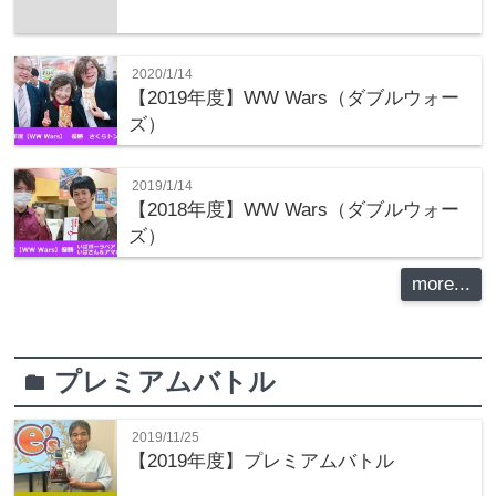
2020/1/14
【2019年度】WW Wars（ダブルウォー
ズ）
2019/1/14
【2018年度】WW Wars（ダブルウォー
ズ）
more...
プレミアムバトル
folder
2019/11/25
【2019年度】プレミアムバトル