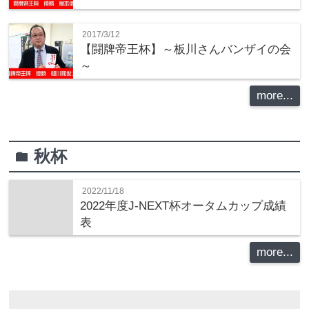
2017/3/12
【闘牌帝王杯】～板川さんバンザイの会
～
more...
秋杯
folder
2022/11/18
2022年度J-NEXT杯オータムカップ成績
表
more...