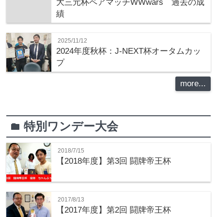
大三元杯ペアマッチWWwars 過去の成
績
2025/11/12
2024年度秋杯：J-NEXT杯オータムカッ
プ
more...
特別ワンデー大会
folder
2018/7/15
【2018年度】第3回 闘牌帝王杯
2017/8/13
【2017年度】第2回 闘牌帝王杯