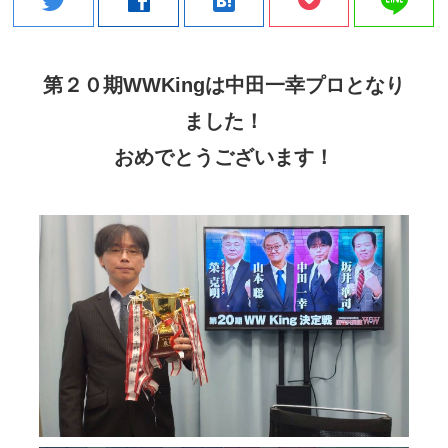
line
twitter
facebook
hatenabookmark
第２０期WWKingは中田一幸プロとなり
ました！
おめでとうございます！