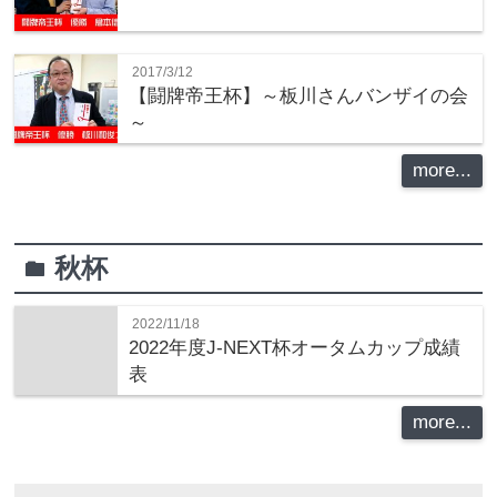
2017/3/12
【闘牌帝王杯】～板川さんバンザイの会
～
more...
秋杯
folder
2022/11/18
2022年度J-NEXT杯オータムカップ成績
表
more...