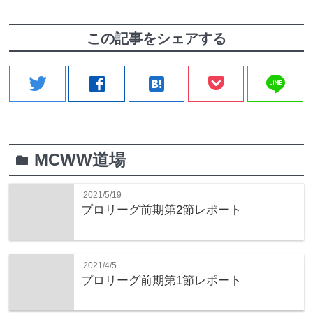
この記事をシェアする
line
twitter
facebook
hatenabookmark
MCWW道場
folder
2021/5/19
プロリーグ前期第2節レポート
2021/4/5
プロリーグ前期第1節レポート